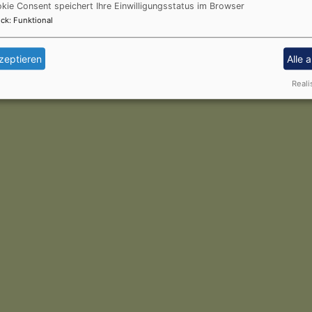
kie Consent speichert Ihre Einwilligungsstatus im Browser
ck
:
Funktional
zeptieren
Alle 
Reali