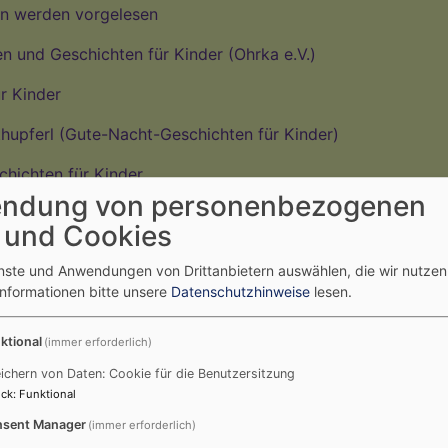
en werden vorgelesen
n und Geschichten für Kinder (Ohrka e.V.)
r Kinder
thupferl (Gute-Nacht-Geschichten für Kinder)
chichten für Kinder
ndung von personenbezogenen
rbuch-Kinos als PDF (kostenloser Download)
 und Cookies
enste und Anwendungen von Drittanbietern auswählen, die wir nutze
Informationen bitte unsere
Datenschutzhinweise
lesen.
itale Sprachförderung zu Hause (PDF)
ssendungen für Kinder (PDF)
ktional
(immer erforderlich)
ichern von Daten: Cookie für die Benutzersitzung
ck
:
Funktional
sent Manager
(immer erforderlich)