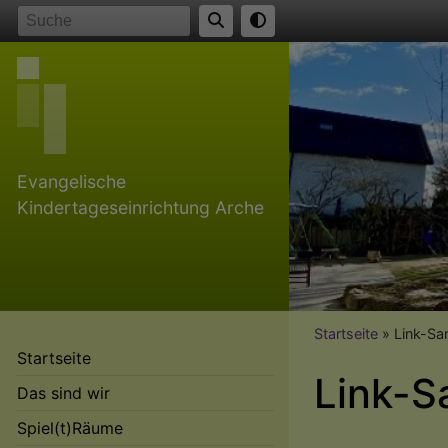
Direkt
Suche
zum
Inhalt
Evangelische
Kindertageseinrichtung Arche
Breadcr
Startseite
Link-S
Startseite
Link-
Das sind wir
Spiel(t)Räume