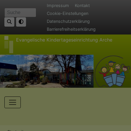
Direkt
Fußbereichsmenü
Impressum
Kontakt
zum
Cookie-Einstellungen
Suche
Inhalt
Datenschutzerklärung
Barrierefreiheitserklärung
Evangelische Kindertageseinrichtung Arche
Hauptnavigation